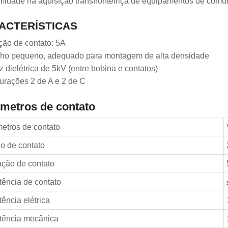
midade na aquisição transfronteiriça de equipamentos de comu
ACTERÍSTICAS
ção de contato: 5A
ho pequeno, adequado para montagem de alta densidade
z dielétrica de 5kV (entre bobina e contatos)
urações 2 de A e 2 de C
metros de contato
etros de contato
jo de contato
ação de contato
tência de contato
ência elétrica
tência mecânica