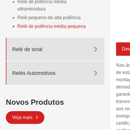
Relé de potência média
ultraminiatura
Relé pequeno de alta potência
Relé de potência média pequena

Relé de sinal
Des
Nas ár
de est

Relés Automotivos
montag
densid
garant
Novos Produtos
transm
aos re
energi
Veja mais
certif