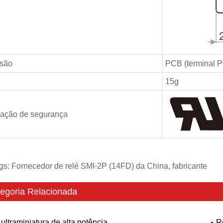
são
PCB (terminal 
15g
ação de segurança
gs: Fornecedor de relé SMI-2P (14FD) da China, fabricante
egoria Relacionada
ultraminiatura de alta potência
R