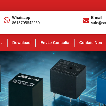
Whatsapp
E-mail
8613705842259
sale@so
Download
Enviar Consulta
Contate-Nos