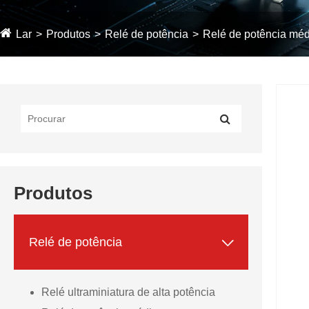
Lar
Produtos
Relé de potência
Relé de potência mé
Produtos

Relé de potência
Relé ultraminiatura de alta potência