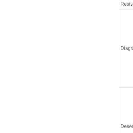
Resis
Diagra
Desenh