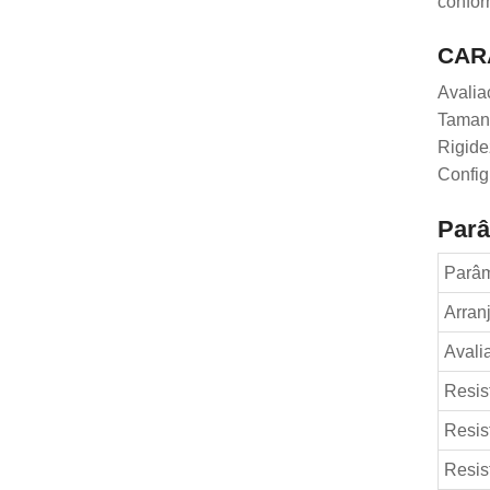
confor
CAR
Avalia
Taman
Rigide
Config
Parâ
Parâm
Arran
Avali
Resis
Resist
Resis