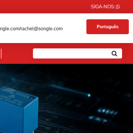
SIGA-NOS:
Português
ngle.com/rachel@songle.com