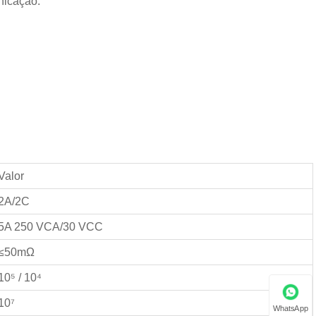
nicação.
Valor
2A/2C
5A 250 VCA/30 VCC
≤50mΩ
10⁵ / 10⁴
10⁷
WhatsApp