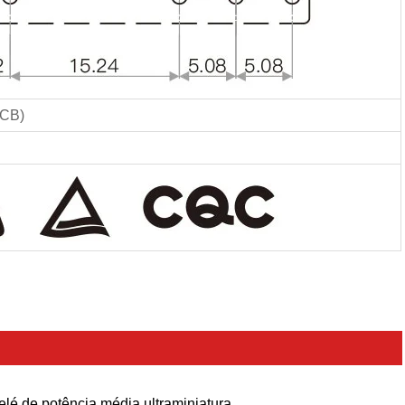
PCB)
elé de potência média ultraminiatura