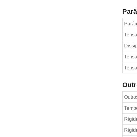
Parâ
Parâm
Tensã
Dissi
Tensã
Tensã
Outr
Outro
Tempe
Rigid
Rigide