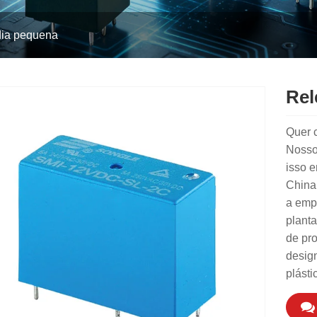
dia pequena
Rel
Quer 
Nosso
isso e
China 
a emp
planta
de pr
desig
plásti