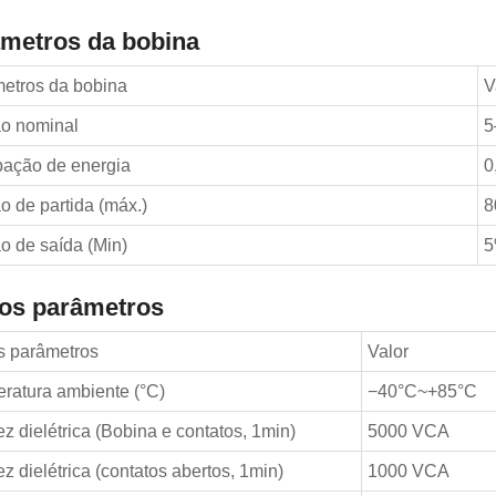
metros da bobina
etros da bobina
V
o nominal
5
pação de energia
0
o de partida (máx.)
8
o de saída (Min)
5
os parâmetros
s parâmetros
Valor
ratura ambiente (°C)
−40°C~+85°C
ez dielétrica (Bobina e contatos, 1min)
5000 VCA
z dielétrica (contatos abertos, 1min)
1000 VCA