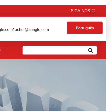
SIGA-NOS:
Português
le.com/rachel@songle.com
s