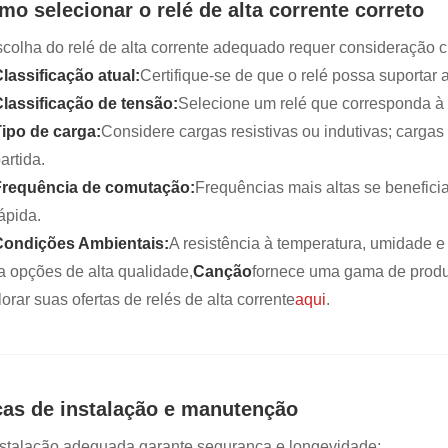
mo selecionar o relé de alta corrente correto
scolha do relé de alta corrente adequado requer consideração c
lassificação atual:
Certifique-se de que o relé possa suporta
lassificação de tensão:
Selecione um relé que corresponda à 
ipo de carga:
Considere cargas resistivas ou indutivas; cargas
artida.
Frequência de comutação:
Frequências mais altas se benefici
ápida.
Condições Ambientais:
A resistência à temperatura, umidade e 
a opções de alta qualidade,
Canção
fornece uma gama de produt
orar suas ofertas de relés de alta corrente
aqui
.
cas de instalação e manutenção
nstalação adequada garante segurança e longevidade: