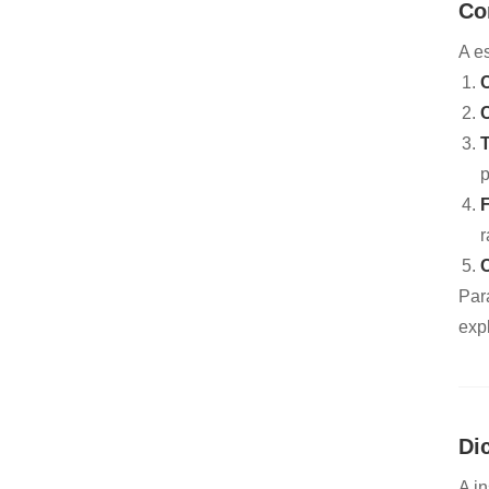
Co
A e
C
C
T
p
r
Par
expl
Di
A i