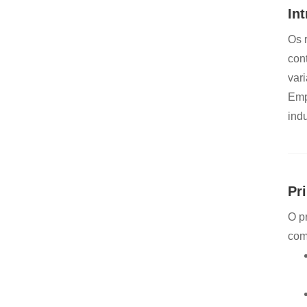
In
Os 
cont
var
Emp
indu
Pr
O p
comu