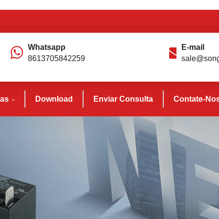
Whatsapp
E-mail
8613705842259
sale@song
ias
Download
Enviar Consulta
Contate-No