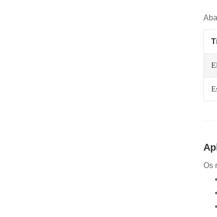
Aba
T
E
E
Ap
Os 