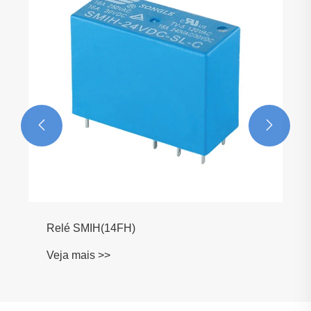


Relé SMIH(14FH)
Veja mais >>