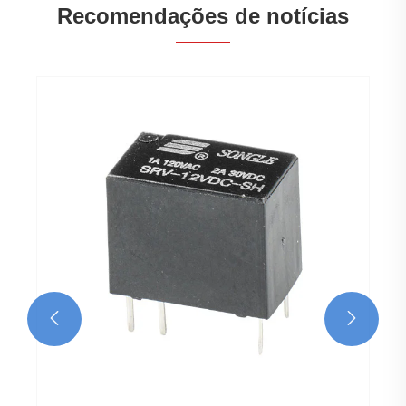
Recomendações de notícias
A 
co
Ve

